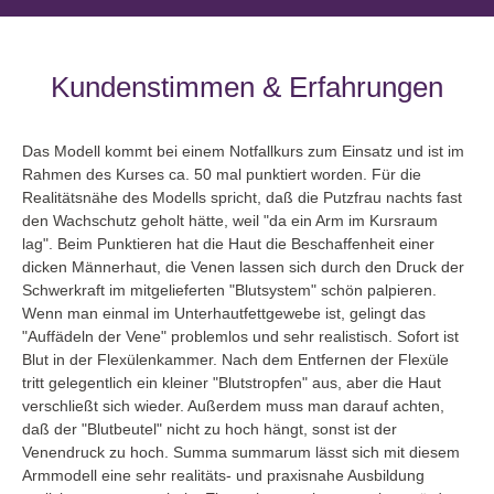
Kundenstimmen & Erfahrungen
Skip slider
Das Modell kommt bei einem Notfallkurs zum Einsatz und ist im
Im
n
Rahmen des Kurses ca. 50 mal punktiert worden. Für die
Th
Realitätsnähe des Modells spricht, daß die Putzfrau nachts fast
zur
ung
den Wachschutz geholt hätte, weil "da ein Arm im Kursraum
anl
lag". Beim Punktieren hat die Haut die Beschaffenheit einer
de
dicken Männerhaut, die Venen lassen sich durch den Druck der
Aus
Schwerkraft im mitgelieferten "Blutsystem" schön palpieren.
"a
Wenn man einmal im Unterhautfettgewebe ist, gelingt das
"Auffädeln der Vene" problemlos und sehr realistisch. Sofort ist
Un
Blut in der Flexülenkammer. Nach dem Entfernen der Flexüle
tritt gelegentlich ein kleiner "Blutstropfen" aus, aber die Haut
verschließt sich wieder. Außerdem muss man darauf achten,
daß der "Blutbeutel" nicht zu hoch hängt, sonst ist der
Venendruck zu hoch. Summa summarum lässt sich mit diesem
Armmodell eine sehr realitäts- und praxisnahe Ausbildung