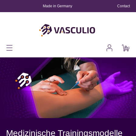
Contact
in content
Made in Germany
realistic training
Medizinische Trainingsmodelle